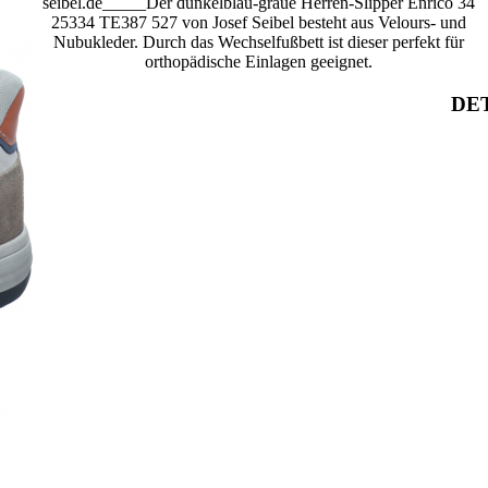
seibel.de_____Der dunkelblau-graue Herren-Slipper Enrico 34
25334 TE387 527 von Josef Seibel besteht aus Velours- und
Nubukleder. Durch das Wechselfußbett ist dieser perfekt für
orthopädische Einlagen geeignet.
DET