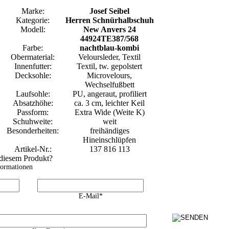
Marke:
Josef Seibel
Kategorie:
Herren Schnürhalbschuh
Modell:
New Anvers 24
44924TE387/568
Farbe:
nachtblau-kombi
Obermaterial:
Veloursleder, Textil
Innenfutter:
Textil, tw. gepolstert
Decksohle:
Microvelours,
Wechselfußbett
Laufsohle:
PU, angeraut, profiliert
Absatzhöhe:
ca. 3 cm, leichter Keil
Passform:
Extra Wide (Weite K)
Schuhweite:
weit
Besonderheiten:
freihändiges
Hineinschlüpfen
Artikel-Nr.:
137 816 113
 diesem Produkt?
formationen
E-Mail*