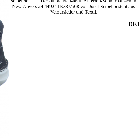
seibel.de_____Der dunkelblau-braune Herren-Schnürhalbschuh
New Anvers 24 44924TE387/568 von Josef Seibel besteht aus
Veloursleder und Textil.
DET