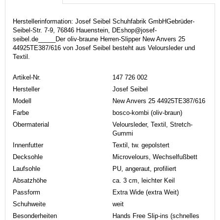
Herstellerinformation: Josef Seibel Schuhfabrik GmbHGebrüder-
Seibel-Str. 7-9, 76846 Hauenstein, DEshop@josef-
seibel.de_____Der oliv-braune Herren-Slipper New Anvers 25
44925TE387/616 von Josef Seibel besteht aus Veloursleder und
Textil.
Artikel-Nr.
147 726 002
Hersteller
Josef Seibel
Modell
New Anvers 25 44925TE387/616
Farbe
bosco-kombi (oliv-braun)
Obermaterial
Veloursleder, Textil, Stretch-
Gummi
Innenfutter
Textil, tw. gepolstert
Decksohle
Microvelours, Wechselfußbett
Laufsohle
PU, angeraut, profiliert
Absatzhöhe
ca. 3 cm, leichter Keil
Passform
Extra Wide (extra Weit)
Schuhweite
weit
Besonderheiten
Hands Free Slip-ins (schnelles