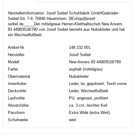
Herstellerinformation: Josef Seibel Schuhfabrik GmbHGebrüder-
Seibel-Str. 7-9, 76846 Hauenstein, DEshop@josef-
seibel.de_____Der mittelgraue Herren-Kletthalbschuh New Anvers
83 44983518/780 von Josef Seibel besteht aus Nubukleder und hat
ein Wechselfußbett.
Artikel-Nr.
148 232 001
Hersteller
Josef Seibel
Modell
New Anvers 83 44983518/780
Farbe
asphalt (mittelgrau)
Obermaterial
Nubukleder
Innenfutter
Leder, tw. gepolstert, Textil vorne
Decksohle
Leder, Wechselfußbett
Laufsohle
PU, angeraut, profiliert
Absatzhöhe
ca. 3 cm, leichter Keil
Passform
Extra Wide (extra Weit)
Schuhweite
weit