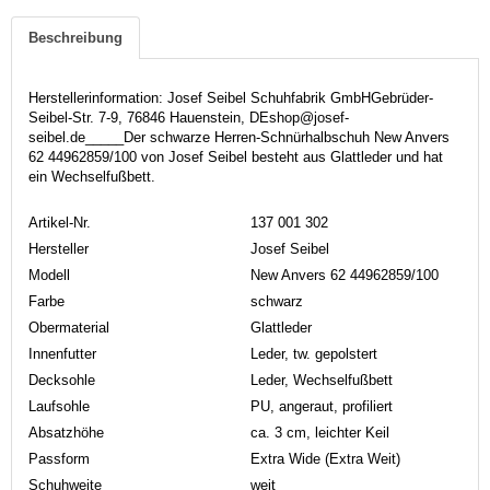
Beschreibung
Herstellerinformation: Josef Seibel Schuhfabrik GmbHGebrüder-
Seibel-Str. 7-9, 76846 Hauenstein, DEshop@josef-
seibel.de_____Der schwarze Herren-Schnürhalbschuh New Anvers
62 44962859/100 von Josef Seibel besteht aus Glattleder und hat
ein Wechselfußbett.
Artikel-Nr.
137 001 302
Hersteller
Josef Seibel
Modell
New Anvers 62 44962859/100
Farbe
schwarz
Obermaterial
Glattleder
Innenfutter
Leder, tw. gepolstert
Decksohle
Leder, Wechselfußbett
Laufsohle
PU, angeraut, profiliert
Absatzhöhe
ca. 3 cm, leichter Keil
Passform
Extra Wide (Extra Weit)
Schuhweite
weit