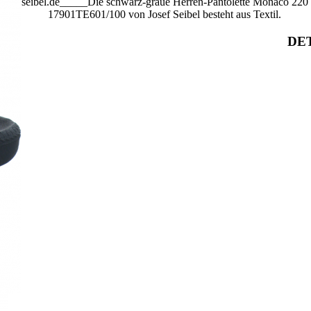
seibel.de_____Die schwarz-graue Herren-Pantolette Monaco 220
17901TE601/100 von Josef Seibel besteht aus Textil.
DET