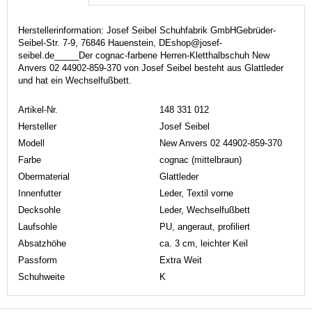
Herstellerinformation: Josef Seibel Schuhfabrik GmbHGebrüder-
Seibel-Str. 7-9, 76846 Hauenstein, DEshop@josef-
seibel.de_____Der cognac-farbene Herren-Kletthalbschuh New
Anvers 02 44902-859-370 von Josef Seibel besteht aus Glattleder
und hat ein Wechselfußbett.
Artikel-Nr.
148 331 012
Hersteller
Josef Seibel
Modell
New Anvers 02 44902-859-370
Farbe
cognac (mittelbraun)
Obermaterial
Glattleder
Innenfutter
Leder, Textil vorne
Decksohle
Leder, Wechselfußbett
Laufsohle
PU, angeraut, profiliert
Absatzhöhe
ca. 3 cm, leichter Keil
Passform
Extra Weit
Schuhweite
K