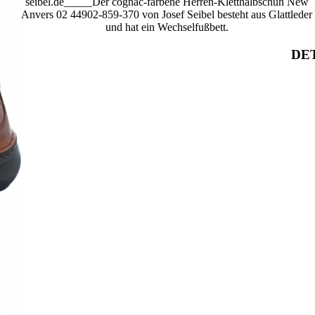
seibel.de_____Der cognac-farbene Herren-Kletthalbschuh New
Anvers 02 44902-859-370 von Josef Seibel besteht aus Glattleder
und hat ein Wechselfußbett.
DET