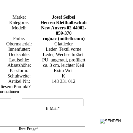
Marke:
Josef Seibel
Kategorie:
Herren Kletthalbschuh
Modell:
New Anvers 02 44902-
859-370
Farbe:
cognac (mittelbraun)
Obermaterial:
Glattleder
Innenfutter:
Leder, Textil vorne
Decksohle:
Leder, Wechselfußbett
Laufsohle:
PU, angeraut, profiliert
Absatzhöhe:
ca. 3 cm, leichter Keil
Passform:
Extra Weit
Schuhweite:
K
Artikel-Nr.:
148 331 012
 diesem Produkt?
formationen
E-Mail*
Ihre Frage*