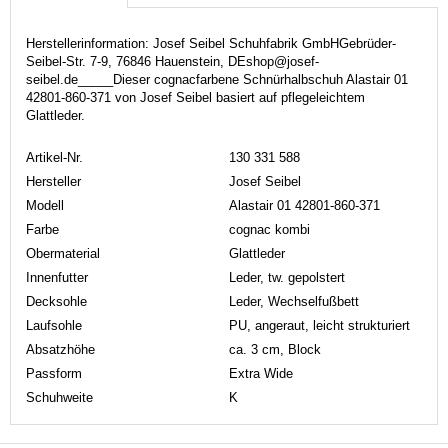
Herstellerinformation: Josef Seibel Schuhfabrik GmbHGebrüder-
Seibel-Str. 7-9, 76846 Hauenstein, DEshop@josef-
seibel.de_____Dieser cognacfarbene Schnürhalbschuh Alastair 01
42801-860-371 von Josef Seibel basiert auf pflegeleichtem
Glattleder.
Artikel-Nr.
130 331 588
Hersteller
Josef Seibel
Modell
Alastair 01 42801-860-371
Farbe
cognac kombi
Obermaterial
Glattleder
Innenfutter
Leder, tw. gepolstert
Decksohle
Leder, Wechselfußbett
Laufsohle
PU, angeraut, leicht strukturiert
Absatzhöhe
ca. 3 cm, Block
Passform
Extra Wide
Schuhweite
K