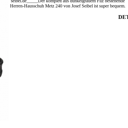
seibel.de_____Der komplett aus dunkelgrauem Filz bestehende
Herren-Hausschuh Metz 240 von Josef Seibel ist super bequem.
DET