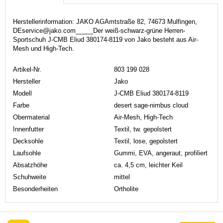
Herstellerinformation: JAKO AGAmtstraße 82, 74673 Mulfingen,
DEservice@jako.com_____Der weiß-schwarz-grüne Herren-
Sportschuh J-CMB Eliud 380174-8119 von Jako besteht aus Air-
Mesh und High-Tech.
Artikel-Nr.
803 199 028
Hersteller
Jako
Modell
J-CMB Eliud 380174-8119
Farbe
desert sage-nimbus cloud
Obermaterial
Air-Mesh, High-Tech
Innenfutter
Textil, tw. gepolstert
Decksohle
Textil, lose, gepolstert
Laufsohle
Gummi, EVA, angeraut, profiliert
Absatzhöhe
ca. 4,5 cm, leichter Keil
Schuhweite
mittel
Besonderheiten
Ortholite