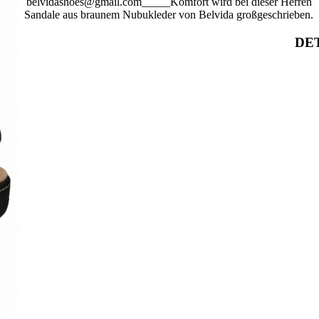
belvidashoes@gmail.com_____Komfort wird bei dieser Herren
Sandale aus braunem Nubukleder von Belvida großgeschrieben.
DET