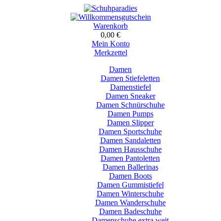
Warenkorb
0,00 €
Mein Konto
Merkzettel
Damen
Damen Stiefeletten
Damenstiefel
Damen Sneaker
Damen Schnürschuhe
Damen Pumps
Damen Slipper
Damen Sportschuhe
Damen Sandaletten
Damen Hausschuhe
Damen Pantoletten
Damen Ballerinas
Damen Boots
Damen Gummistiefel
Damen Winterschuhe
Damen Wanderschuhe
Damen Badeschuhe
Damenschuhe extra weit