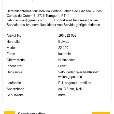
Herstellerinformation: Belvida Portina Fabrica de CalcadoTv. dos
Currais de Ourém 5, 2715 Terrugem, PT
belvidashoes@gmail.com_____Komfort wird bei dieser Herren
Sandale aus braunem Nubukleder von Belvida großgeschrieben.
Artikel-Nr.
196 312 052
Hersteller
Belvida
Modell
22.129
Farbe
kastanie
Obermaterial
Nubukleder
Innenfutter
Leder
Decksohle
Velourleder, Wechselfußbett,
weich gepolstert
Laufsohle
PU, angeraut, profiliert
Absatzhöhe
ca. 3,5 cm, Keil
Schuhweite
mittel