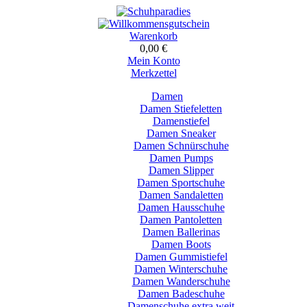
Warenkorb
0,00 €
Mein Konto
Merkzettel
Damen
Damen Stiefeletten
Damenstiefel
Damen Sneaker
Damen Schnürschuhe
Damen Pumps
Damen Slipper
Damen Sportschuhe
Damen Sandaletten
Damen Hausschuhe
Damen Pantoletten
Damen Ballerinas
Damen Boots
Damen Gummistiefel
Damen Winterschuhe
Damen Wanderschuhe
Damen Badeschuhe
Damenschuhe extra weit