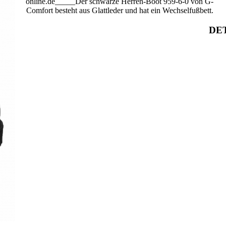
online.de_____Der schwarze Herren-Boot 959-6-0 von G-
Comfort besteht aus Glattleder und hat ein Wechselfußbett.
DET