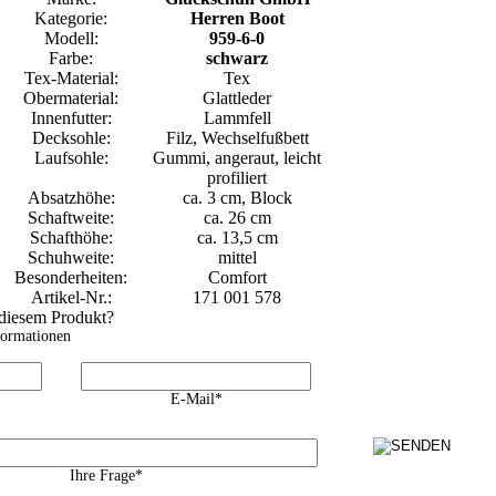
Kategorie:
Herren Boot
Modell:
959-6-0
Farbe:
schwarz
Tex-Material:
Tex
Obermaterial:
Glattleder
Innenfutter:
Lammfell
Decksohle:
Filz, Wechselfußbett
Laufsohle:
Gummi, angeraut, leicht
profiliert
Absatzhöhe:
ca. 3 cm, Block
Schaftweite:
ca. 26 cm
Schafthöhe:
ca. 13,5 cm
Schuhweite:
mittel
Besonderheiten:
Comfort
Artikel-Nr.:
171 001 578
 diesem Produkt?
formationen
E-Mail*
Ihre Frage*