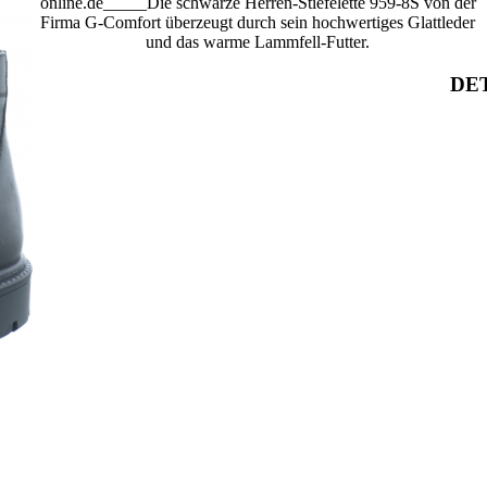
online.de_____Die schwarze Herren-Stiefelette 959-8S von der
Firma G-Comfort überzeugt durch sein hochwertiges Glattleder
und das warme Lammfell-Futter.
DET