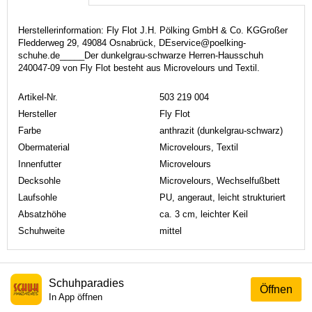
Herstellerinformation: Fly Flot J.H. Pölking GmbH & Co. KGGroßer
Fledderweg 29, 49084 Osnabrück, DEservice@poelking-
schuhe.de_____Der dunkelgrau-schwarze Herren-Hausschuh
240047-09 von Fly Flot besteht aus Microvelours und Textil.
Artikel-Nr.
503 219 004
Hersteller
Fly Flot
Farbe
anthrazit (dunkelgrau-schwarz)
Obermaterial
Microvelours, Textil
Innenfutter
Microvelours
Decksohle
Microvelours, Wechselfußbett
Laufsohle
PU, angeraut, leicht strukturiert
Absatzhöhe
ca. 3 cm, leichter Keil
Schuhweite
mittel
Schuhparadies
Öffnen
In App öffnen