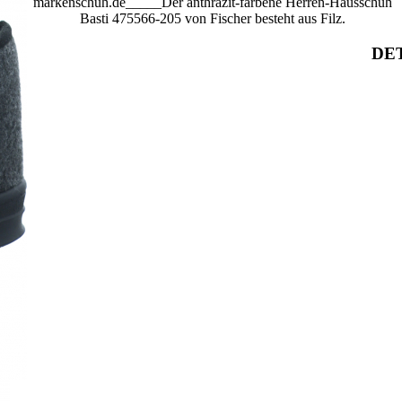
markenschuh.de_____Der anthrazit-farbene Herren-Hausschuh
Basti 475566-205 von Fischer besteht aus Filz.
DET