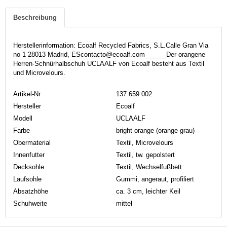
Beschreibung
Herstellerinformation: Ecoalf Recycled Fabrics, S.L.Calle Gran Via
no 1 28013 Madrid, EScontacto@ecoalf.com______Der orangene
Herren-Schnürhalbschuh UCLAALF von Ecoalf besteht aus Textil
und Microvelours.
Artikel-Nr.
137 659 002
Hersteller
Ecoalf
Modell
UCLAALF
Farbe
bright orange (orange-grau)
Obermaterial
Textil, Microvelours
Innenfutter
Textil, tw. gepolstert
Decksohle
Textil, Wechselfußbett
Laufsohle
Gummi, angeraut, profiliert
Absatzhöhe
ca. 3 cm, leichter Keil
Schuhweite
mittel