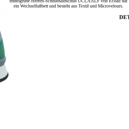
mittelgrüne Herren-Schnürhalbschuh UCLAALF von Ecoalf hat
ein Wechselfußbett und besteht aus Textil und Microvelours.
DET