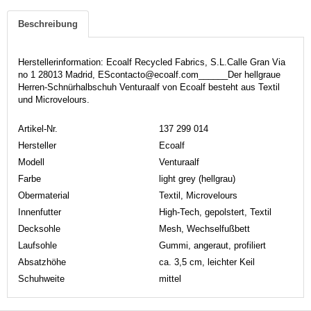
Beschreibung
Herstellerinformation: Ecoalf Recycled Fabrics, S.L.Calle Gran Via
no 1 28013 Madrid, EScontacto@ecoalf.com______Der hellgraue
Herren-Schnürhalbschuh Venturaalf von Ecoalf besteht aus Textil
und Microvelours.
Artikel-Nr.
137 299 014
Hersteller
Ecoalf
Modell
Venturaalf
Farbe
light grey (hellgrau)
Obermaterial
Textil, Microvelours
Innenfutter
High-Tech, gepolstert, Textil
Decksohle
Mesh, Wechselfußbett
Laufsohle
Gummi, angeraut, profiliert
Absatzhöhe
ca. 3,5 cm, leichter Keil
Schuhweite
mittel