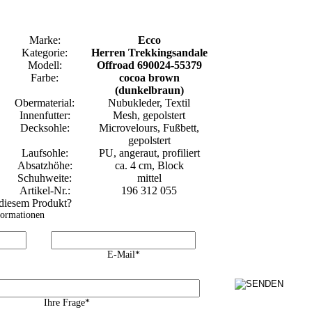
Marke:
Ecco
Kategorie:
Herren Trekkingsandale
Modell:
Offroad 690024-55379
Farbe:
cocoa brown
(dunkelbraun)
Obermaterial:
Nubukleder, Textil
Innenfutter:
Mesh, gepolstert
Decksohle:
Microvelours, Fußbett,
gepolstert
Laufsohle:
PU, angeraut, profiliert
Absatzhöhe:
ca. 4 cm, Block
Schuhweite:
mittel
Artikel-Nr.:
196 312 055
 diesem Produkt?
formationen
E-Mail*
Ihre Frage*