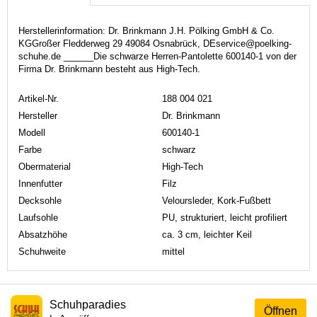
Herstellerinformation: Dr. Brinkmann J.H. Pölking GmbH & Co.
KGGroßer Fledderweg 29 49084 Osnabrück, DEservice@poelking-
schuhe.de ______Die schwarze Herren-Pantolette 600140-1 von der
Firma Dr. Brinkmann besteht aus High-Tech.
Artikel-Nr.
188 004 021
Hersteller
Dr. Brinkmann
Modell
600140-1
Farbe
schwarz
Obermaterial
High-Tech
Innenfutter
Filz
Decksohle
Veloursleder, Kork-Fußbett
Laufsohle
PU, strukturiert, leicht profiliert
Absatzhöhe
ca. 3 cm, leichter Keil
Schuhweite
mittel
Schuhparadies
Öffnen