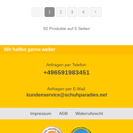
1
2
3
4
(current)
92 Produkte auf 5 Seiten
Wir helfen gerne weiter
Anfragen per Telefon:
+496591983451
Anfragen per E-Mail:
kundenservice@schuhparadies.net
Impressum
AGB
Widerrufsrecht