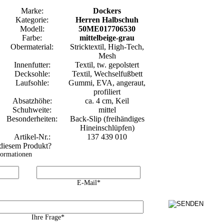
Marke:
Dockers
Kategorie:
Herren Halbschuh
Modell:
50ME017706530
Farbe:
mittelbeige-grau
Obermaterial:
Stricktextil, High-Tech,
Mesh
Innenfutter:
Textil, tw. gepolstert
Decksohle:
Textil, Wechselfußbett
Laufsohle:
Gummi, EVA, angeraut,
profiliert
Absatzhöhe:
ca. 4 cm, Keil
Schuhweite:
mittel
Besonderheiten:
Back-Slip (freihändiges
Hineinschlüpfen)
Artikel-Nr.:
137 439 010
 diesem Produkt?
formationen
E-Mail*
Ihre Frage*