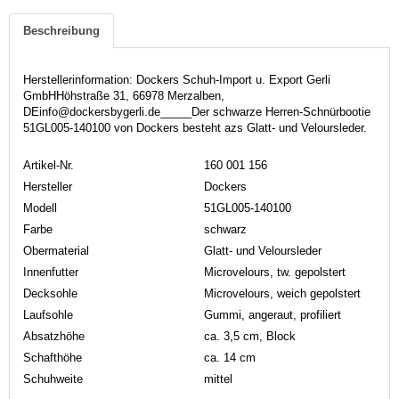
Beschreibung
Herstellerinformation: Dockers Schuh-Import u. Export Gerli
GmbHHöhstraße 31, 66978 Merzalben,
DEinfo@dockersbygerli.de_____Der schwarze Herren-Schnürbootie
51GL005-140100 von Dockers besteht azs Glatt- und Veloursleder.
Artikel-Nr.
160 001 156
Hersteller
Dockers
Modell
51GL005-140100
Farbe
schwarz
Obermaterial
Glatt- und Veloursleder
Innenfutter
Microvelours, tw. gepolstert
Decksohle
Microvelours, weich gepolstert
Laufsohle
Gummi, angeraut, profiliert
Absatzhöhe
ca. 3,5 cm, Block
Schafthöhe
ca. 14 cm
Schuhweite
mittel