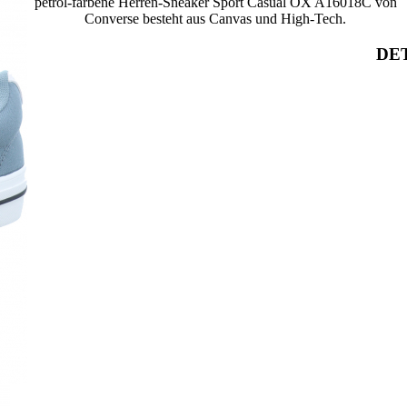
petrol-farbene Herren-Sneaker Sport Casual OX A16018C von
Converse besteht aus Canvas und High-Tech.
DET