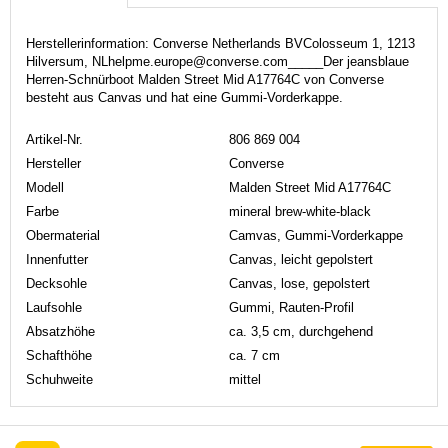
Herstellerinformation: Converse Netherlands BVColosseum 1, 1213
Hilversum, NLhelpme.europe@converse.com_____Der jeansblaue
Herren-Schnürboot Malden Street Mid A17764C von Converse
besteht aus Canvas und hat eine Gummi-Vorderkappe.
Artikel-Nr.
806 869 004
Hersteller
Converse
Modell
Malden Street Mid A17764C
Farbe
mineral brew-white-black
Obermaterial
Camvas, Gummi-Vorderkappe
Innenfutter
Canvas, leicht gepolstert
Decksohle
Canvas, lose, gepolstert
Laufsohle
Gummi, Rauten-Profil
Absatzhöhe
ca. 3,5 cm, durchgehend
Schafthöhe
ca. 7 cm
Schuhweite
mittel