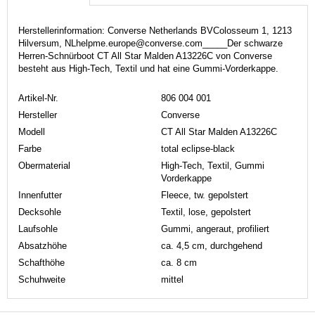
Herstellerinformation: Converse Netherlands BVColosseum 1, 1213
Hilversum, NLhelpme.europe@converse.com_____Der schwarze
Herren-Schnürboot CT All Star Malden A13226C von Converse
besteht aus High-Tech, Textil und hat eine Gummi-Vorderkappe.
Artikel-Nr.
806 004 001
Hersteller
Converse
Modell
CT All Star Malden A13226C
Farbe
total eclipse-black
Obermaterial
High-Tech, Textil, Gummi
Vorderkappe
Innenfutter
Fleece, tw. gepolstert
Decksohle
Textil, lose, gepolstert
Laufsohle
Gummi, angeraut, profiliert
Absatzhöhe
ca. 4,5 cm, durchgehend
Schafthöhe
ca. 8 cm
Schuhweite
mittel