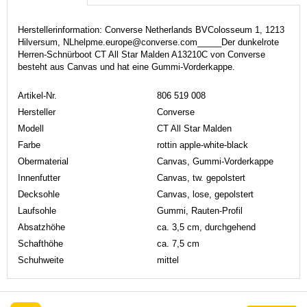
Herstellerinformation: Converse Netherlands BVColosseum 1, 1213
Hilversum, NLhelpme.europe@converse.com_____Der dunkelrote
Herren-Schnürboot CT All Star Malden A13210C von Converse
besteht aus Canvas und hat eine Gummi-Vorderkappe.
Artikel-Nr.
806 519 008
Hersteller
Converse
Modell
CT All Star Malden
Farbe
rottin apple-white-black
Obermaterial
Canvas, Gummi-Vorderkappe
Innenfutter
Canvas, tw. gepolstert
Decksohle
Canvas, lose, gepolstert
Laufsohle
Gummi, Rauten-Profil
Absatzhöhe
ca. 3,5 cm, durchgehend
Schafthöhe
ca. 7,5 cm
Schuhweite
mittel