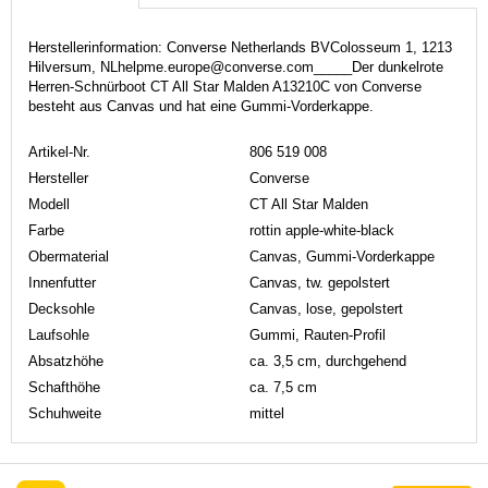
Herstellerinformation: Converse Netherlands BVColosseum 1, 1213
Hilversum, NLhelpme.europe@converse.com_____Der dunkelrote
Herren-Schnürboot CT All Star Malden A13210C von Converse
besteht aus Canvas und hat eine Gummi-Vorderkappe.
Artikel-Nr.
806 519 008
Hersteller
Converse
Modell
CT All Star Malden
Farbe
rottin apple-white-black
Obermaterial
Canvas, Gummi-Vorderkappe
Innenfutter
Canvas, tw. gepolstert
Decksohle
Canvas, lose, gepolstert
Laufsohle
Gummi, Rauten-Profil
Absatzhöhe
ca. 3,5 cm, durchgehend
Schafthöhe
ca. 7,5 cm
Schuhweite
mittel