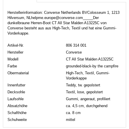
Herstellerinformation: Converse Netherlands BVColosseum 1, 1213
Hilversum, NLhelpme.europe@converse.com_____Der
dunkelbraune Herren-Boot CT All Star Malden A13225C von
Converse besteht aus aus High-Tech, Textil und hat eine Gummi-
Vorderkappe.
Artikel-Nr.
806 314 001
Hersteller
Converse
Modell
CT All Star Malden A13225C
Farbe
grounded-black-by the campfire
Obermaterial
High-Tech, Textil, Gummi-
Vorderkappe
Innenfutter
Teddy, tw. gepolstert
Decksohle
Textil, lose, gepolstert
Laufsohle
Gummi, angeraut, profiliert
Absatzhöhe
ca. 4,5 cm, durchgehend
Schafthöhe
ca. 8 cm
Schuhweite
mittel