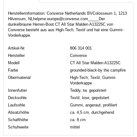
Herstellerinformation: Converse Netherlands BVColosseum 1, 1213
Hilversum, NLhelpme.europe@converse.com_____Der
dunkelbraune Herren-Boot CT All Star Malden A13225C von
Converse besteht aus aus High-Tech, Textil und hat eine Gummi-
Vorderkappe.
Artikel-Nr.
806 314 001
Hersteller
Converse
Modell
CT All Star Malden A13225C
Farbe
grounded-black-by the campfire
Obermaterial
High-Tech, Textil, Gummi-
Vorderkappe
Innenfutter
Teddy, tw. gepolstert
Decksohle
Textil, lose, gepolstert
Laufsohle
Gummi, angeraut, profiliert
Absatzhöhe
ca. 4,5 cm, durchgehend
Schafthöhe
ca. 8 cm
Schuhweite
mittel