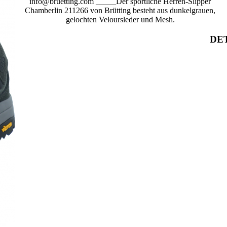
info@bruetting.com _____Der sportliche Herren-Slipper
Chamberlin 211266 von Brütting besteht aus dunkelgrauen,
gelochten Veloursleder und Mesh.
DET