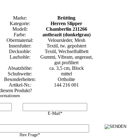
Marke:
Brütting
Kategorie:
Herren Slipper
Modell:
Chamberlin 211266
Farbe:
anthrazit (dunkelgrau)
Obermaterial:
Veloursleder, Mesh
Innenfutter:
Textil, tw. gepolstert
Decksohle:
Textil, Wechselfußbett
Laufsohle:
Gummi, Vibram, angeraut,
gut profiliert
Absatzhöhe:
ca. 3,5 cm, Block
Schuhweite:
mittel
Besonderheiten:
Ortholite
Artikel-Nr.:
144 216 001
 diesem Produkt?
formationen
E-Mail*
Ihre Frage*