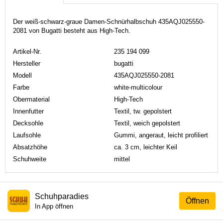
Der weiß-schwarz-graue Damen-Schnürhalbschuh 435AQJ025550-
2081 von Bugatti besteht aus High-Tech.
Artikel-Nr.
235 194 099
Hersteller
bugatti
Modell
435AQJ025550-2081
Farbe
white-multicolour
Obermaterial
High-Tech
Innenfutter
Textil, tw. gepolstert
Decksohle
Textil, weich gepolstert
Laufsohle
Gummi, angeraut, leicht profiliert
Absatzhöhe
ca. 3 cm, leichter Keil
Schuhweite
mittel
Schuhparadies
Öffnen
In App öffnen