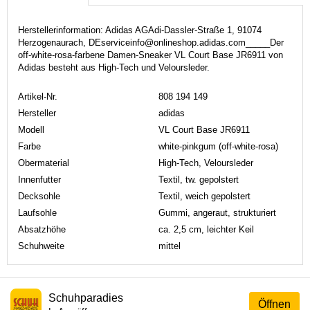
Herstellerinformation: Adidas AGAdi-Dassler-Straße 1, 91074
Herzogenaurach, DEserviceinfo@onlineshop.adidas.com_____Der
off-white-rosa-farbene Damen-Sneaker VL Court Base JR6911 von
Adidas besteht aus High-Tech und Veloursleder.
Artikel-Nr.
808 194 149
Hersteller
adidas
Modell
VL Court Base JR6911
Farbe
white-pinkgum (off-white-rosa)
Obermaterial
High-Tech, Veloursleder
Innenfutter
Textil, tw. gepolstert
Decksohle
Textil, weich gepolstert
Laufsohle
Gummi, angeraut, strukturiert
Absatzhöhe
ca. 2,5 cm, leichter Keil
Schuhweite
mittel
Schuhparadies
Öffnen