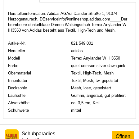
Herstellerinformation: Adidas AGAdi-Dassler-Straße 1, 91074
Herzogenaurach, DEserviceinfo@onlineshop.adidas.com_____Der
brombeere-dunkelblaue Damen-Walkingschuh Terrex Anylander W
IH3550 von Adidas besteht aus Textil, High-Tech und Mesh.
Artikel-Nr.
821 549 001
Hersteller
adidas
Modell
Terrex Anylander W IH3550
Farbe
quiet crimson.silver dawn,pink
Obermaterial
Textil, High-Tech, Mesh
Innenfutter
Textil, Mesh, tw. gepolstet
Decksohle
Mesh, lose, gepolstert
Laufsohle
Gummi, angeraut, gut profiliert
Absatzhöhe
ca. 3,5 cm, Keil
Schuhweite
mittel
Schuhparadies
Öffnen