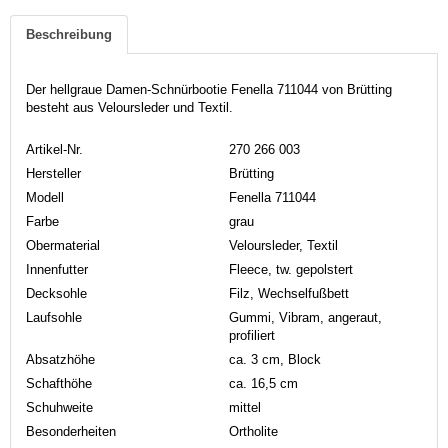
Beschreibung
Der hellgraue Damen-Schnürbootie Fenella 711044 von Brütting
besteht aus Veloursleder und Textil.
Artikel-Nr.
270 266 003
Hersteller
Brütting
Modell
Fenella 711044
Farbe
grau
Obermaterial
Veloursleder, Textil
Innenfutter
Fleece, tw. gepolstert
Decksohle
Filz, Wechselfußbett
Laufsohle
Gummi, Vibram, angeraut,
profiliert
Absatzhöhe
ca. 3 cm, Block
Schafthöhe
ca. 16,5 cm
Schuhweite
mittel
Besonderheiten
Ortholite