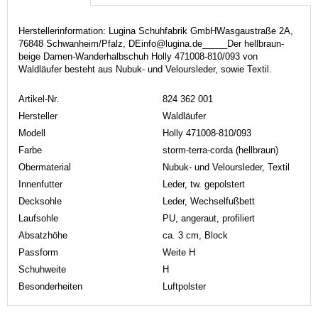
Herstellerinformation: Lugina Schuhfabrik GmbHWasgaustraße 2A,
76848 Schwanheim/Pfalz, DEinfo@lugina.de_____Der hellbraun-
beige Damen-Wanderhalbschuh Holly 471008-810/093 von
Waldläufer besteht aus Nubuk- und Veloursleder, sowie Textil.
Artikel-Nr.
824 362 001
Hersteller
Waldläufer
Modell
Holly 471008-810/093
Farbe
storm-terra-corda (hellbraun)
Obermaterial
Nubuk- und Veloursleder, Textil
Innenfutter
Leder, tw. gepolstert
Decksohle
Leder, Wechselfußbett
Laufsohle
PU, angeraut, profiliert
Absatzhöhe
ca. 3 cm, Block
Passform
Weite H
Schuhweite
H
Besonderheiten
Luftpolster