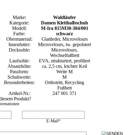
Marke:
Waldläufer
Kategorie:
Damen Kletthalbschuh
Modell:
M-Ira 815M30-304/001
Farbe:
schwarz
Obermaterial:
Glattleder, Microvelours
Innenfutter:
Microvelours, tw. gepolstert
Decksohle:
Microvelours,
Wechselfußbett
Laufsohle:
EVA, strukturiert, profiliert
Absatzhöhe:
ca. 2,5 cm, leichter Keil
Passform:
Weite M
Schuhweite:
M
Besonderheiten:
Orthotritt, Recycling
Fußbett
Artikel-Nr.:
247 001 371
 diesem Produkt?
formationen
E-Mail*