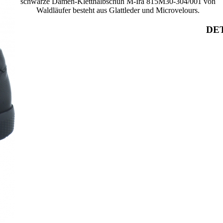
schwarze Damen-Kletthalbschuh M-Ira 815M30-304/001 von
Waldläufer besteht aus Glattleder und Microvelours.
DET