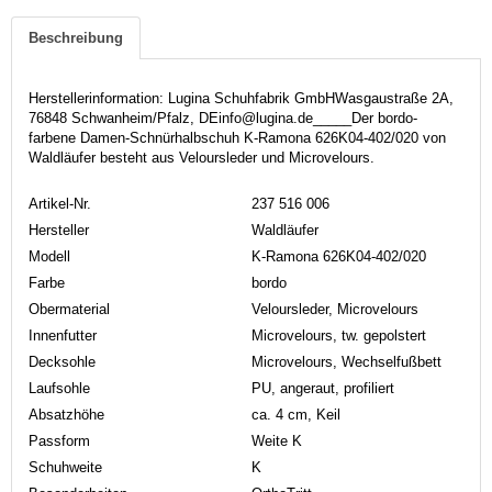
Beschreibung
Herstellerinformation: Lugina Schuhfabrik GmbHWasgaustraße 2A,
76848 Schwanheim/Pfalz, DEinfo@lugina.de_____Der bordo-
farbene Damen-Schnürhalbschuh K-Ramona 626K04-402/020 von
Waldläufer besteht aus Veloursleder und Microvelours.
Artikel-Nr.
237 516 006
Hersteller
Waldläufer
Modell
K-Ramona 626K04-402/020
Farbe
bordo
Obermaterial
Veloursleder, Microvelours
Innenfutter
Microvelours, tw. gepolstert
Decksohle
Microvelours, Wechselfußbett
Laufsohle
PU, angeraut, profiliert
Absatzhöhe
ca. 4 cm, Keil
Passform
Weite K
Schuhweite
K