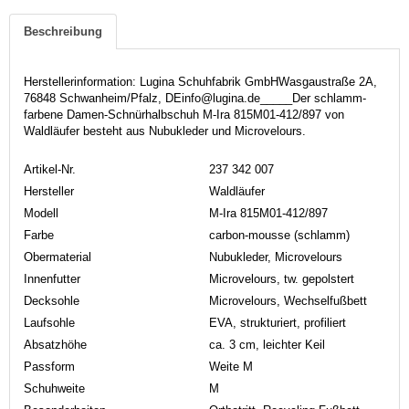
Beschreibung
Herstellerinformation: Lugina Schuhfabrik GmbHWasgaustraße 2A,
76848 Schwanheim/Pfalz, DEinfo@lugina.de_____Der schlamm-
farbene Damen-Schnürhalbschuh M-Ira 815M01-412/897 von
Waldläufer besteht aus Nubukleder und Microvelours.
Artikel-Nr.
237 342 007
Hersteller
Waldläufer
Modell
M-Ira 815M01-412/897
Farbe
carbon-mousse (schlamm)
Obermaterial
Nubukleder, Microvelours
Innenfutter
Microvelours, tw. gepolstert
Decksohle
Microvelours, Wechselfußbett
Laufsohle
EVA, strukturiert, profiliert
Absatzhöhe
ca. 3 cm, leichter Keil
Passform
Weite M
Schuhweite
M