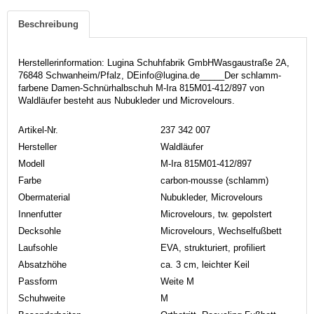
Beschreibung
Herstellerinformation: Lugina Schuhfabrik GmbHWasgaustraße 2A,
76848 Schwanheim/Pfalz, DEinfo@lugina.de_____Der schlamm-
farbene Damen-Schnürhalbschuh M-Ira 815M01-412/897 von
Waldläufer besteht aus Nubukleder und Microvelours.
Artikel-Nr.
237 342 007
Hersteller
Waldläufer
Modell
M-Ira 815M01-412/897
Farbe
carbon-mousse (schlamm)
Obermaterial
Nubukleder, Microvelours
Innenfutter
Microvelours, tw. gepolstert
Decksohle
Microvelours, Wechselfußbett
Laufsohle
EVA, strukturiert, profiliert
Absatzhöhe
ca. 3 cm, leichter Keil
Passform
Weite M
Schuhweite
M