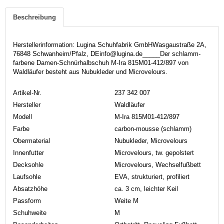
Beschreibung
Herstellerinformation: Lugina Schuhfabrik GmbHWasgaustraße 2A,
76848 Schwanheim/Pfalz, DEinfo@lugina.de_____Der schlamm-
farbene Damen-Schnürhalbschuh M-Ira 815M01-412/897 von
Waldläufer besteht aus Nubukleder und Microvelours.
Artikel-Nr.
237 342 007
Hersteller
Waldläufer
Modell
M-Ira 815M01-412/897
Farbe
carbon-mousse (schlamm)
Obermaterial
Nubukleder, Microvelours
Innenfutter
Microvelours, tw. gepolstert
Decksohle
Microvelours, Wechselfußbett
Laufsohle
EVA, strukturiert, profiliert
Absatzhöhe
ca. 3 cm, leichter Keil
Passform
Weite M
Schuhweite
M