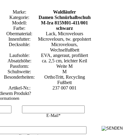
Marke:
Waldläufer
Kategorie:
Damen Schnürhalbschuh
Modell:
M-Ira 815M01-411/001
Farbe:
schwarz
Obermaterial:
Lack, Microvelours
Innenfutter:
Microvelours, tw. gepolstert
Decksohle:
Microvelours,
Wechselfußbett
Laufsohle:
EVA, angeraut, profiliert
Absatzhöhe:
ca. 2,5 cm, leichter Keil
Passform:
Weite M
Schuhweite:
M
Besonderheiten:
OrthoTritt, Recycling
Fußbett
Artikel-Nr.:
237 007 001
 diesem Produkt?
formationen
E-Mail*