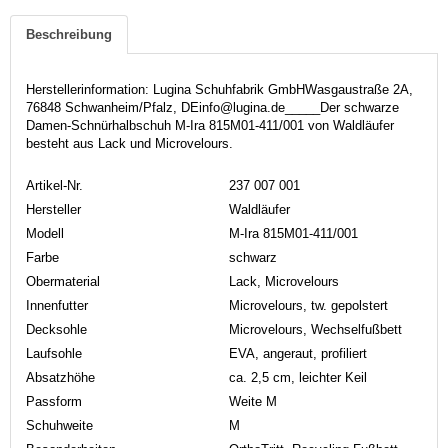
Beschreibung
Herstellerinformation: Lugina Schuhfabrik GmbHWasgaustraße 2A,
76848 Schwanheim/Pfalz, DEinfo@lugina.de_____Der schwarze
Damen-Schnürhalbschuh M-Ira 815M01-411/001 von Waldläufer
besteht aus Lack und Microvelours.
Artikel-Nr.
237 007 001
Hersteller
Waldläufer
Modell
M-Ira 815M01-411/001
Farbe
schwarz
Obermaterial
Lack, Microvelours
Innenfutter
Microvelours, tw. gepolstert
Decksohle
Microvelours, Wechselfußbett
Laufsohle
EVA, angeraut, profiliert
Absatzhöhe
ca. 2,5 cm, leichter Keil
Passform
Weite M
Schuhweite
M