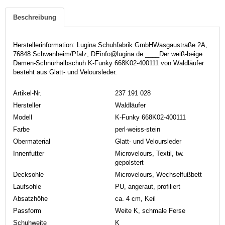
Beschreibung
Herstellerinformation: Lugina Schuhfabrik GmbHWasgaustraße 2A,
76848 Schwanheim/Pfalz, DEinfo@lugina.de ____Der weiß-beige
Damen-Schnürhalbschuh K-Funky 668K02-400111 von Waldläufer
besteht aus Glatt- und Veloursleder.
Artikel-Nr.
237 191 028
Hersteller
Waldläufer
Modell
K-Funky 668K02-400111
Farbe
perl-weiss-stein
Obermaterial
Glatt- und Veloursleder
Innenfutter
Microvelours, Textil, tw.
gepolstert
Decksohle
Microvelours, Wechselfußbett
Laufsohle
PU, angeraut, profiliert
Absatzhöhe
ca. 4 cm, Keil
Passform
Weite K, schmale Ferse
Schuhweite
K