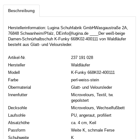
Beschreibung
Herstellerinformation: Lugina Schuhfabrik GmbHWasgaustraße 2A,
76848 Schwanheim/Pfalz, DEinfo@lugina.de ____Der weiß-beige
Damen-Schnürhalbschuh K-Funky 668K02-400111 von Waldläufer
besteht aus Glatt- und Veloursleder.
Artikel-Nr.
237 191 028
Hersteller
Waldläufer
Modell
K-Funky 668K02-400111
Farbe
perl-weiss-stein
Obermaterial
Glatt- und Veloursleder
Innenfutter
Microvelours, Textil, tw.
gepolstert
Decksohle
Microvelours, Wechselfußbett
Laufsohle
PU, angeraut, profiliert
Absatzhöhe
ca. 4 cm, Keil
Passform
Weite K, schmale Ferse
Schuhweite
K