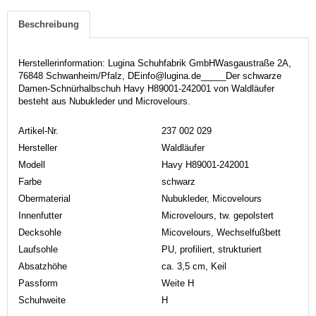
Beschreibung
Herstellerinformation: Lugina Schuhfabrik GmbHWasgaustraße 2A,
76848 Schwanheim/Pfalz, DEinfo@lugina.de_____Der schwarze
Damen-Schnürhalbschuh Havy H89001-242001 von Waldläufer
besteht aus Nubukleder und Microvelours.
Artikel-Nr.
237 002 029
Hersteller
Waldläufer
Modell
Havy H89001-242001
Farbe
schwarz
Obermaterial
Nubukleder, Micovelours
Innenfutter
Microvelours, tw. gepolstert
Decksohle
Micovelours, Wechselfußbett
Laufsohle
PU, profiliert, strukturiert
Absatzhöhe
ca. 3,5 cm, Keil
Passform
Weite H
Schuhweite
H