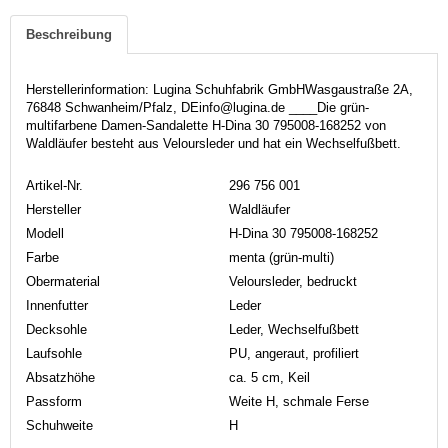
Beschreibung
Herstellerinformation: Lugina Schuhfabrik GmbHWasgaustraße 2A,
76848 Schwanheim/Pfalz, DEinfo@lugina.de ____Die grün-
multifarbene Damen-Sandalette H-Dina 30 795008-168252 von
Waldläufer besteht aus Veloursleder und hat ein Wechselfußbett.
Artikel-Nr.
296 756 001
Hersteller
Waldläufer
Modell
H-Dina 30 795008-168252
Farbe
menta (grün-multi)
Obermaterial
Veloursleder, bedruckt
Innenfutter
Leder
Decksohle
Leder, Wechselfußbett
Laufsohle
PU, angeraut, profiliert
Absatzhöhe
ca. 5 cm, Keil
Passform
Weite H, schmale Ferse
Schuhweite
H