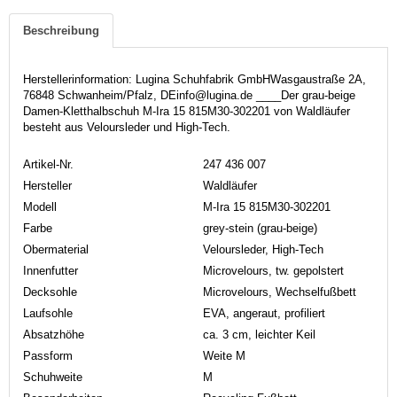
Beschreibung
Herstellerinformation: Lugina Schuhfabrik GmbHWasgaustraße 2A,
76848 Schwanheim/Pfalz, DEinfo@lugina.de ____Der grau-beige
Damen-Kletthalbschuh M-Ira 15 815M30-302201 von Waldläufer
besteht aus Veloursleder und High-Tech.
Artikel-Nr.
247 436 007
Hersteller
Waldläufer
Modell
M-Ira 15 815M30-302201
Farbe
grey-stein (grau-beige)
Obermaterial
Veloursleder, High-Tech
Innenfutter
Microvelours, tw. gepolstert
Decksohle
Microvelours, Wechselfußbett
Laufsohle
EVA, angeraut, profiliert
Absatzhöhe
ca. 3 cm, leichter Keil
Passform
Weite M
Schuhweite
M